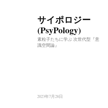
サイポロジー
コ
ン
(PsyPology)
テ
素粒子たちに学ぶ 次世代型『意
ン
識空間論』
ツ
へ
ス
キ
ッ
プ
2023年7月28日