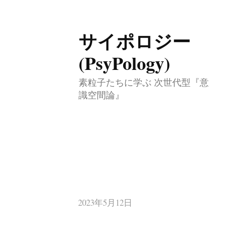
サイポロジー
コ
ン
(PsyPology)
テ
素粒子たちに学ぶ 次世代型『意
ン
識空間論』
ツ
へ
ス
キ
ッ
プ
2023年5月12日