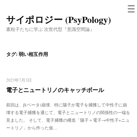
メ
ニ
ュ
サイポロジー (PsyPology)
コ
ー
ン
素粒子たちに学ぶ 次世代型『意識空間論』
テ
ン
ツ
タグ:
弱い相互作用
へ
ス
キ
2023年7月3日
ッ
電子とニュートリノのキャッチボール
プ
前回は、β(ベータ)崩壊、特に陽子が電子を捕獲して中性子に崩
壊する電子捕獲を通じて、電子とニュートリノの関係性の一端を
見ました。 そして、電子捕獲の構造「陽子＋電子→中性子+ニュ
ートリノ」から作った仮…