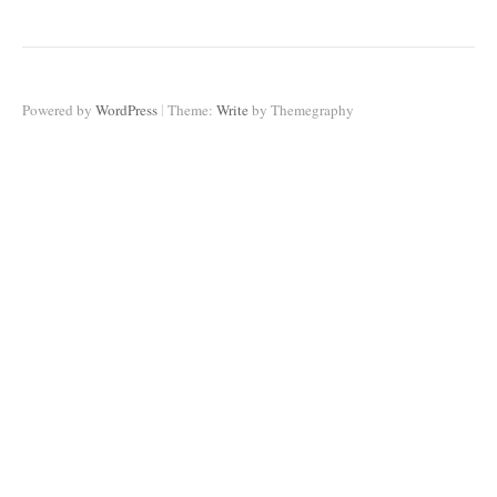
|
Powered by
WordPress
Theme:
Write
by Themegraphy