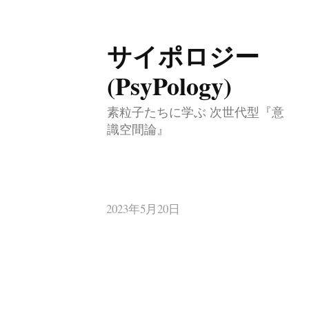
サイポロジー
コ
ン
(PsyPology)
テ
素粒子たちに学ぶ 次世代型『意
ン
識空間論』
ツ
へ
ス
キ
2023年5月20日
ッ
プ