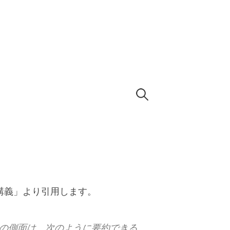
検
索:
講義」より引用します。
の側面は、次のように要約できる。