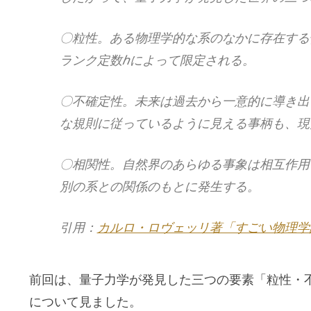
〇粒性。ある物理学的な系のなかに存在する
ランク定数ℎによって限定される。
〇不確定性。未来は過去から一意的に導き出
な規則に従っているように見える事柄も、現
〇相関性。自然界のあらゆる事象は相互作用
別の系との関係のもとに発生する。
引用：
カルロ・ロヴェッリ著「すごい物理学
前回は、量子力学が発見した三つの要素「粒性・
について見ました。